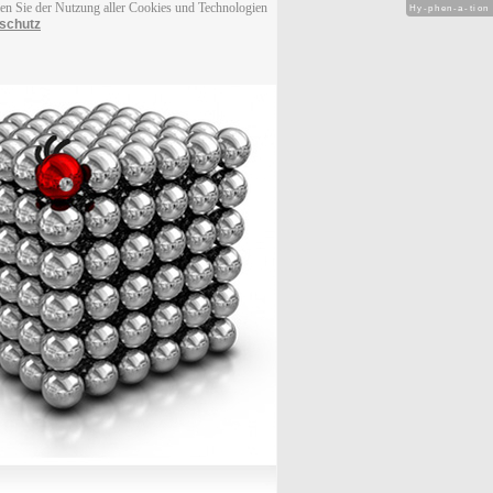
men Sie der Nutzung aller Cookies und Technologien
Hy-phen-a-tion
schutz