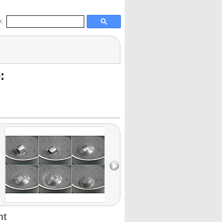
:
:
nt