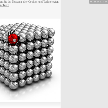
men Sie der Nutzung aller Cookies und Technologien
Hy-phen-a-tion
schutz