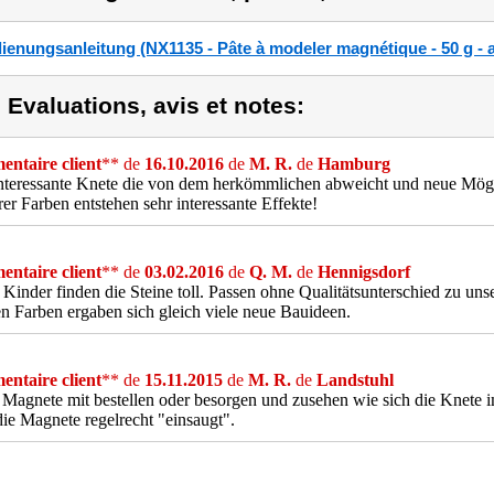
ienungsanleitung (NX1135 - Pâte à modeler magnétique - 50 g - 
) Evaluations, avis et notes:
ntaire client
** de
16.10.2016
de
M. R.
de
Hamburg
nteressante Knete die von dem herkömmlichen abweicht und neue Mögl
er Farben entstehen sehr interessante Effekte!
ntaire client
** de
03.02.2016
de
Q. M.
de
Hennigsdorf
Kinder finden die Steine toll. Passen ohne Qualitätsunterschied zu un
n Farben ergaben sich gleich viele neue Bauideen.
ntaire client
** de
15.11.2015
de
M. R.
de
Landstuhl
Magnete mit bestellen oder besorgen und zusehen wie sich die Knete 
die Magnete regelrecht "einsaugt".