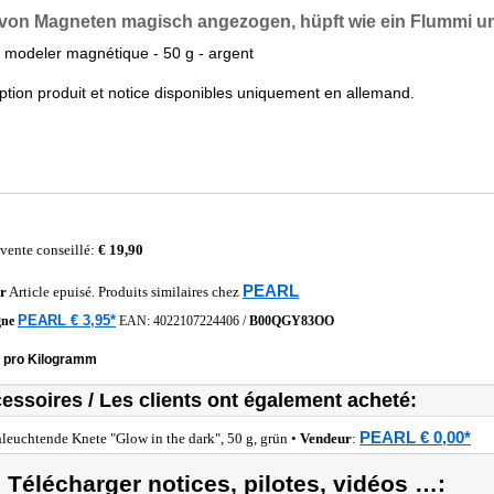
von Magneten magisch angezogen, hüpft wie ein Flummi un
 modeler magnétique - 50 g - argent
ption produit et notice disponibles uniquement en allemand.
 vente conseillé:
€ 19,90
PEARL
r
Article epuisé. Produits similaires chez
PEARL € 3,95*
gne
EAN:
4022107224406
/
B00QGY83OO
0 pro Kilogramm
essoires / Les clients ont également acheté:
PEARL € 0,00*
leuchtende Knete "Glow in the dark", 50 g, grün •
Vendeur
:
) Télécharger notices, pilotes, vidéos …: