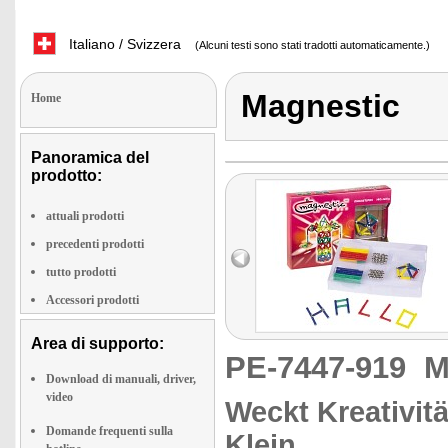
Italiano / Svizzera
(Alcuni testi sono stati tradotti automaticamente.)
Magnestic
Home
Panoramica del
prodotto:
attuali prodotti
precedenti prodotti
tutto prodotti
Accessori prodotti
Area di supporto:
PE-7447-919
M
Download di manuali, driver,
video
Weckt Kreativit
Domande frequenti sulla
Klein