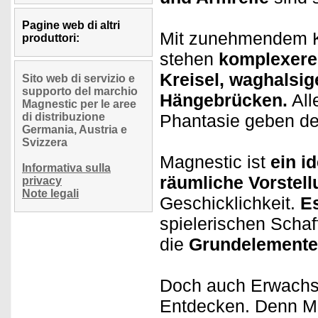
Pagine web di altri
Mit zunehmendem K
produttori:
stehen
komplexere
Kreisel, waghalsi
Sito web di servizio e
supporto del marchio
Hängebrücken.
All
Magnestic per le aree
di distribuzione
Phantasie geben de
Germania, Austria e
Svizzera
Magnestic ist
ein i
Informativa sulla
räumliche Vorstel
privacy
Note legali
Geschicklichkeit.
Es
spielerischen Schaf
die
Grundelemente
Doch auch Erwachs
Entdecken. Denn M