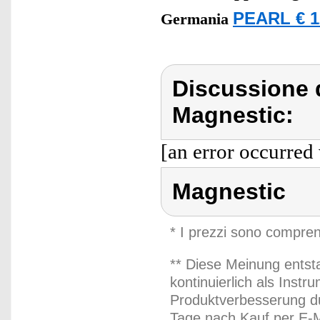
PEARL € 1
Germania
Discussione 
Magnestic:
[an error occurred 
Magnestic
* I prezzi sono compren
** Diese Meinung entst
kontinuierlich als Inst
Produktverbesserung du
Tage nach Kauf per E-M