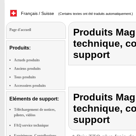
Français / Suisse
(Certains textes ont été traduits automatiquement.)
Produits Mag
Page d'accueil
technique, c
Produits:
support
Actuels produits
Anciens produits
Tous produits
Accessoires produits
Produits Mag
Eléments de support:
technique, c
Téléchargement de notices,
pilotes, vidéos
support
FAQ service technique
Expériences, Contributions