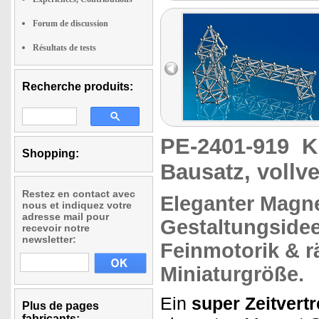
Forum de discussion
Résultats de tests
Recherche produits:
PE-2401-919
K
Shopping:
Bausatz, vollv
Restez en contact avec
Eleganter
Magne
nous et indiquez votre
adresse mail pour
Gestaltungside
recevoir notre
newsletter:
Feinmotorik
& r
Miniaturgröße.
Ein
super Zeitvertr
Plus de pages
fabricants: