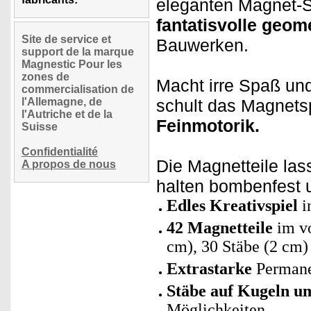
eleganten Magnet-S
fantatisvolle geom
Site de service et
Bauwerken.
support de la marque
Magnestic Pour les
zones de
Macht irre Spaß und
commercialisation de
l'Allemagne, de
schult das Magnets
l'Autriche et de la
Feinmotorik.
Suisse
Confidentialité
Die Magnetteile la
A propos de nous
halten bombenfest 
Edles Kreativspiel
i
42 Magnetteile
im vo
cm), 30 Stäbe (2 cm)
Extrastarke
Permanen
Stäbe auf Kugeln u
Möglichkeiten