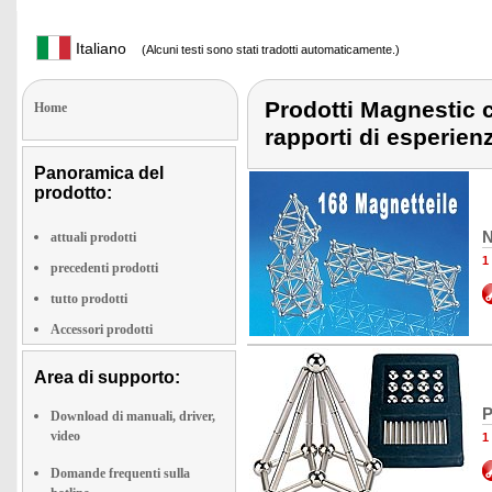
Italiano
(Alcuni testi sono stati tradotti automaticamente.)
Prodotti Magnestic c
Home
rapporti di esperien
Panoramica del
prodotto:
N
attuali prodotti
1
precedenti prodotti
tutto prodotti
Accessori prodotti
Area di supporto:
P
Download di manuali, driver,
video
1
Domande frequenti sulla