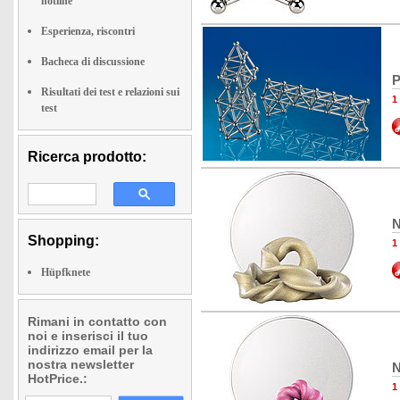
hotline
Esperienza, riscontri
Bacheca di discussione
P
Risultati dei test e relazioni sui
1
test
Ricerca prodotto:
N
Shopping:
1
Hüpfknete
Rimani in contatto con
noi e inserisci il tuo
indirizzo email per la
nostra newsletter
N
HotPrice.:
1