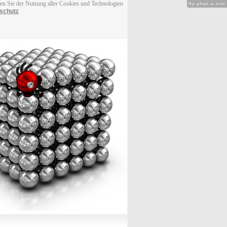
men Sie der Nutzung aller Cookies und Technologien
Hy-phen-a-tion
schutz