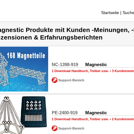
Startseite
| Suche
gnestic Produkte mit Kunden -Meinungen, -
zensionen & Erfahrungsberichten
NC-1398-919
Magnestic
1 Download Handbuch, Treiber usw.
•
3 Kundenmei
Support-Bereich
PE-2400-919
Magnestic
1 Download Handbuch, Treiber usw.
•
2 Kundenmei
Support-Bereich