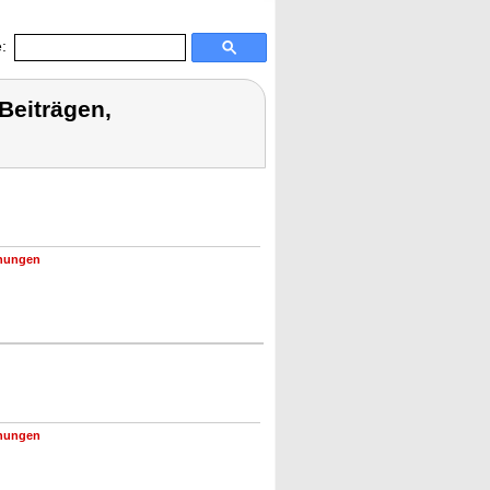
:
Beiträgen,
nungen
nungen